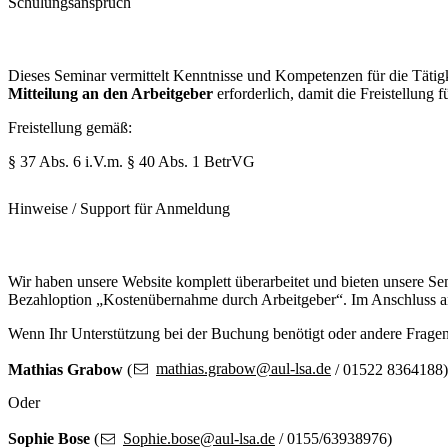
Schulungsanspruch
Dieses Seminar vermittelt Kenntnisse und Kompetenzen für die Tätigkei
Mitteilung an den Arbeitgeber
erforderlich, damit die Freistellung
Freistellung gemäß:
§ 37 Abs. 6 i.V.m. § 40 Abs. 1 BetrVG
Hinweise / Support für Anmeldung
Wir haben unsere Website komplett überarbeitet und bieten unsere S
Bezahloption „Kostenübernahme durch Arbeitgeber“. Im Anschluss an
Wenn Ihr Unterstützung bei der Buchung benötigt oder andere Frage
Mathias Grabow
(
mathias.grabow@aul-lsa.de
/ 01522 8364188)
Oder
Sophie Bose
(
Sophie.bose@aul-lsa.de
/ 0155/63938976)