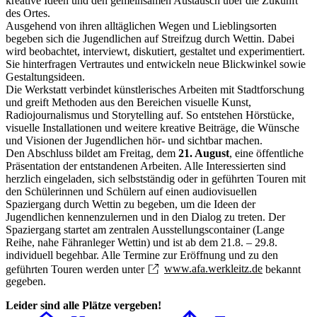
kreative Ideen und den gemeinsamen Austausch über die Zukunft
des Ortes.
Ausgehend von ihren alltäglichen Wegen und Lieblingsorten
begeben sich die Jugendlichen auf Streifzug durch Wettin. Dabei
wird beobachtet, interviewt, diskutiert, gestaltet und experimentiert.
Sie hinterfragen Vertrautes und entwickeln neue Blickwinkel sowie
Gestaltungsideen.
Die Werkstatt verbindet künstlerisches Arbeiten mit Stadtforschung
und greift Methoden aus den Bereichen visuelle Kunst,
Radiojournalismus und Storytelling auf. So entstehen Hörstücke,
visuelle Installationen und weitere kreative Beiträge, die Wünsche
und Visionen der Jugendlichen hör- und sichtbar machen.
Den Abschluss bildet am Freitag, dem
21. August
, eine öffentliche
Präsentation der entstandenen Arbeiten. Alle Interessierten sind
herzlich eingeladen, sich selbstständig oder in geführten Touren mit
den Schülerinnen und Schülern auf einen audiovisuellen
Spaziergang durch Wettin zu begeben, um die Ideen der
Jugendlichen kennenzulernen und in den Dialog zu treten. Der
Spaziergang startet am zentralen Ausstellungscontainer (Lange
Reihe, nahe Fähranleger Wettin) und ist ab dem 21.8. – 29.8.
individuell begehbar. Alle Termine zur Eröffnung und zu den
geführten Touren werden unter
www.afa.werkleitz.de
bekannt
gegeben.
Leider sind alle Plätze vergeben!